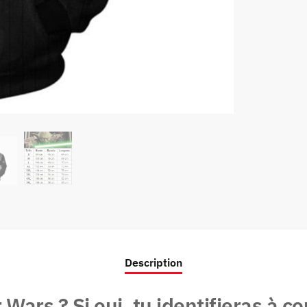
Description
 Wars ? Si oui, tu identifieras à c