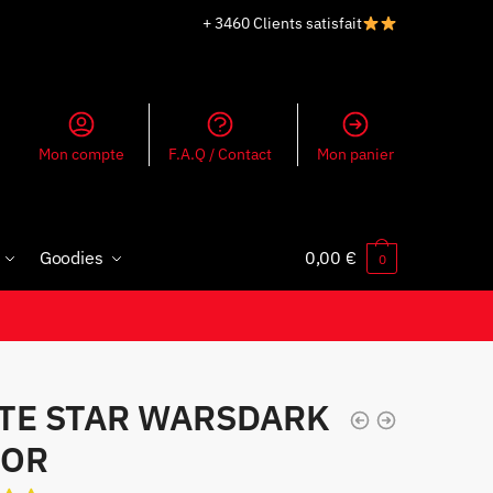
+ 3460 Clients satisfait
Mon compte
F.A.Q / Contact
Mon panier
Goodies
0,00
€
0
TE STAR WARSDARK
DOR