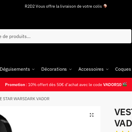
R2D2 Vous offre la livraison de votre colis
 Déguisements
Décorations
Accessoires
Coques
Promotion
: 10% offert dès 50€ d’achat avec le code
VADOR10
E STAR WARSDARK VADOR
VES
VA