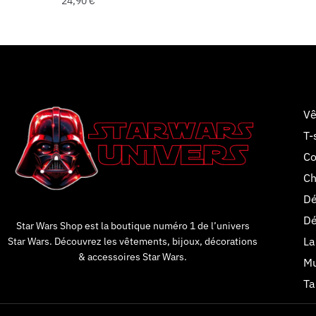
24,90
€
Vê
T-
Co
Ch
Dé
Dé
Star Wars Shop est la boutique numéro 1 de l’univers
La
Star Wars. Découvrez les vêtements, bijoux, décorations
& accessoires Star Wars.
Mu
Ta