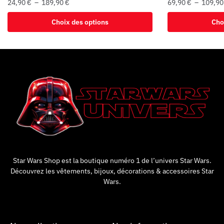
24,90
€
–
189,90
€
69,90
€
–
109,9
Choix des options
Cho
Star Wars Shop est la boutique numéro 1 de l’univers Star Wars.
Découvrez les vêtements, bijoux, décorations & accessoires Star
Wars.