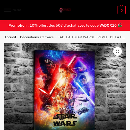
MENU
0
Promotion
: 10% offert dès 50€ d’achat avec le code
VADOR10
Accueil
/
Décorations star wars
/
TABLEAU STAR WARSLE RÉVEIL DE LA FORCE