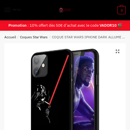
MENU
0
Promotion
: 10% offert dès 50€ d’achat avec le code
VADOR10
Accueil
/
Coques Star Wars
/
COQUE STAR WARS IPHONE DARK ALLUME CIGARE