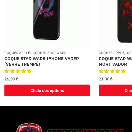
,
,
COQUES APPLE
COQUES STAR WARS
COQUES APPLE
CO
COQUE STAR WARS IPHONE VADER
COQUE STAR W
(VERRE TREMPÉ)
MORT VADOR
26,00
€
21,00
€
Choix des options
Cho