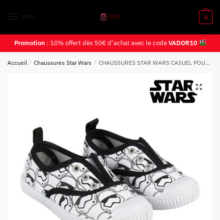
MENU
0
Promotion
: 10% offert dès 50€ d’achat avec le code
VADOR10
Accueil
/
Chaussures Star Wars
/
CHAUSSURES STAR WARS CASUEL POUR ADULTE