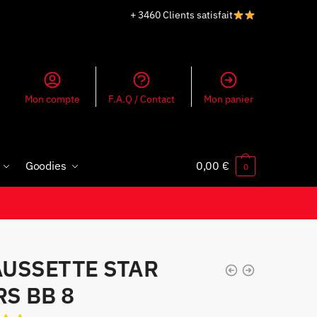
+ 3460 Clients satisfait
Mon compte
F.A.Q / Contact
Mon panier
Goodies
0,00
€
0
USSETTE STAR
S BB 8