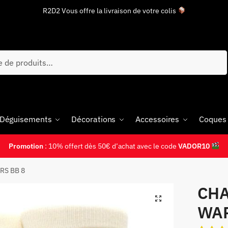
R2D2 Vous offre la livraison de votre colis
 Déguisements
Décorations
Accessoires
Coques
Promotion
: 10% offert dès 50€ d’achat avec le code
VADOR10
RS BB 8
CHA
WAR