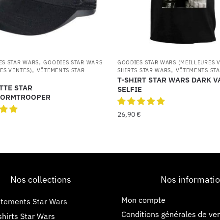
,
ES STAR WARS
GOODIES STAR WARS
GOODIES STAR WARS (MEILLEURES 
,
,
ES VENTES)
VÊTEMENTS STAR
SHIRTS STAR WARS
VÊTEMENTS ST
T-SHIRT STAR WARS DARK 
TTE STAR
SELFIE
TORMTROOPER
26,90
€
Nos collections
Nos informati
Mon compte
tements Star Wars
Conditions générales de ve
shirts Star Wars