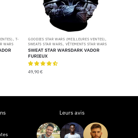
,
,
VENTES)
T-
GOODIES STAR WARS (MEILLEURES VENTES)
,
AR WARS
SWEATS STAR WARS
VÊTEMENTS STAR WARS
VADOR
SWEAT STAR WARSDARK VADOR
FURIEUX
49,90
€
ons
Leurs avis
ntes