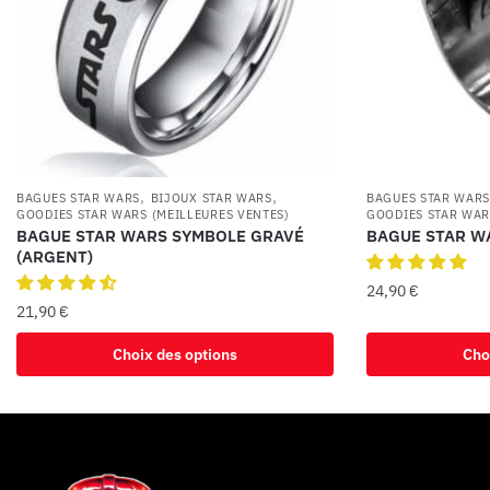
,
,
BAGUES STAR WARS
BIJOUX STAR WARS
BAGUES STAR WAR
GOODIES STAR WARS (MEILLEURES VENTES)
GOODIES STAR WAR
BAGUE STAR WARS SYMBOLE GRAVÉ
BAGUE STAR W
(ARGENT)
24,90
€
21,90
€
Choix des options
Cho