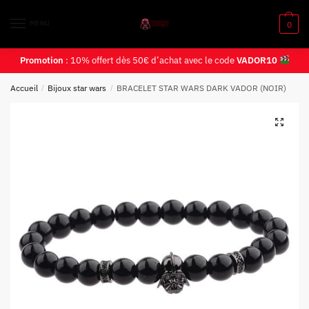
MENU
0
Promotion
: 10% offert dès 50€ d’achat avec le code
VADOR10
Accueil
/
Bijoux star wars
/
BRACELET STAR WARS DARK VADOR (NOIR)